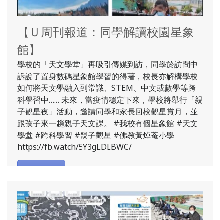
【Ｕ周刊報道：同學解讀校園星象
館】
學校的「天文學堂」再吸引傳媒到訪，同學於訪問中
訴說了置身數碼星象館學習的得著，校長亦解構學校
如何將天文學融入到常識、STEM、中文或數學等跨
科學習中…… 未來，當疫情穩定下來，學校將舉行「親
子觀星夜」活動，邀請同學和家長回校觀星賞月，並
跟孩子來一趟親子天文課。 #我校有個星象館 #天文
學堂 #跨科學習 #親子觀星 #佛教黃焯菴小學
https://fb.watch/5Y3gLDLBWC/
了解更多