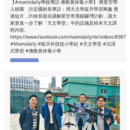
【#mamidaily學校專訪 佛教黃焯菴小學】 將星空帶
入校園 許定國校長專訪：用天文學提升學習興趣 透
過短片，許校長親自講解星空奇遇銅鑼灣計劃，讓大
家更進一步了解「天文學堂」中的設施及校本天文課
程內容。
8791390308622/
https://www.facebook.com/mamidaily.hk/videos/83879
#Mamidaily #航天科技從小學起 #天文學堂 #沉浸
式學習 #佛教黃焯菴小學
了解更多