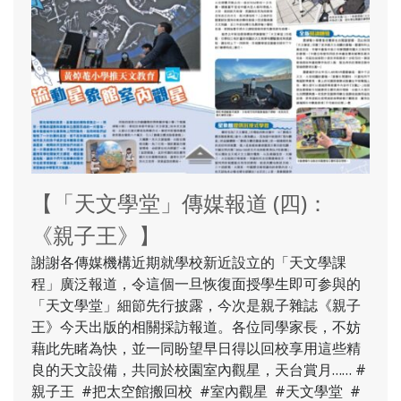
【「天文學堂」傳媒報道 (四)：
《親子王》】
謝謝各傳媒機構近期就學校新近設立的「天文學課
程」廣泛報道，令這個一旦恢復面授學生即可参與的
「天文學堂」細節先行披露，今次是親子雜誌《親子
王》今天出版的相關採訪報道。各位同學家長，不妨
藉此先睹為快，並一同盼望早日得以回校享用這些精
良的天文設備，共同於校園室內觀星，天台賞月…… #
親子王 #把太空館搬回校 #室內觀星 #天文學堂 #