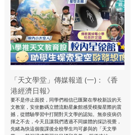
「天文學堂」傳媒報道 (一)：《香
港經濟日報》
要不是停止面授，同學們相信已匯聚在學校新設的天
文教室，安坐數碼立體流動星象館感受模擬星際的震
撼，從體驗學習中打開對天文學的認知。無奈疫病仍
揮之不去，今天且讓我們透過不同媒體的採訪視覺，
先睹為快這個復課後全校學生均可參與的「天文學