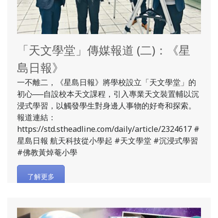
「天文學堂」傳媒報道 (二)：《星
島日報》
一不離二，《星島日報》將學校設立「天文學堂」的
初心──自設校本天文課程，引入專業天文裝置輔以沉
浸式學習，以觸發學生對身邊人事物的好奇和探索。
報道連結：
https://std.stheadline.com/daily/article/2324617 #
星島日報 航天科技從小學起 #天文學堂 #沉浸式學習
#佛教黃焯菴小學
了解更多