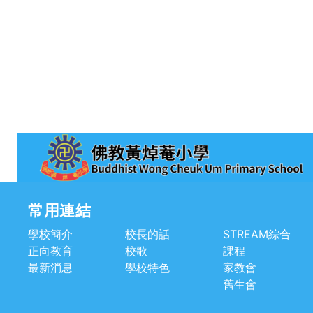
常用連結
學校簡介
校長的話
STREAM綜合
正向教育
校歌
課程
最新消息
學校特色
家教會
舊生會