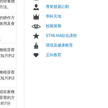
的營養價
專業發展計劃
方法。
學科天地
的耕作方
效用及食
校園展廊
STREAM綜合課程
。
環境及健康教育
種植苜蓿
正向教育
(短片約2
種植苜蓿
(短片約2
紹在家種
苜蓿的方
片約7分