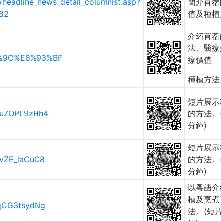
/headline_news_detail_columnist.asp?
簡介苜蓿
82
值及種植
介紹苜蓿
法、醫療
%8B%9C%E8%93%BF
療價值
種植方法
短片展示
BuZOPL9zHh4
的方法。
分鐘)
短片展示
VvZE_laCuC8
的方法。
分鐘)
以粵語介
植及烹煮
IqCG3tsydNg
法。(短