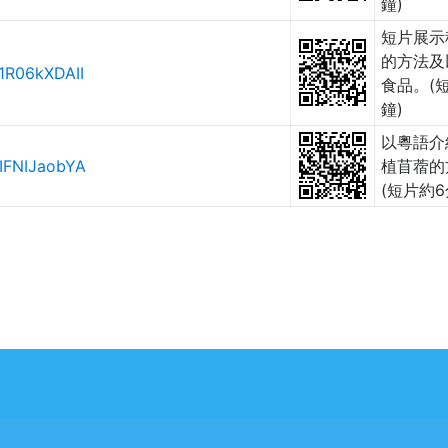
鐘)
短片展示
的方法及
1R06kXDAII
食品。(
鐘)
以粵語介
IFNIJaobYA
植苜蓿的
(短片約6