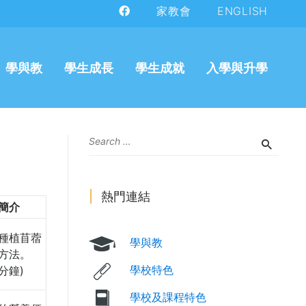
家教會
ENGLISH
學與教
學生成長
學生成就
入學與升學
熱門連結
簡介
種植苜蓿
學與教
方法。
學校特色
分鐘)
學校及課程特色