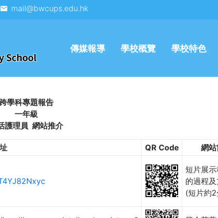
mail@bwcups.edu.hk
傳媒報導
學校概覽
學校特色
跨學科專題報告
一年級
活護理員 網站推介
址
QR Code
網站
短片展示
yT4YJ82Nxyc
的過程及
(短片約2