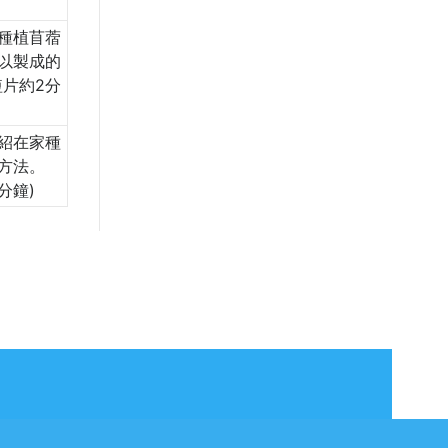
種植苜蓿
以製成的
短片約2分
紹在家種
方法。
分鐘)