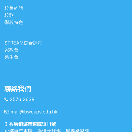
校長的話
校歌
學校特色
STREAM綜合課程
家教會
舊生會
聯絡我們
2576 2638
mail@bwcups.edu.hk
香港銅鑼灣東院道11號
毗鄰東華東院、香港大球場、聖保祿醫院