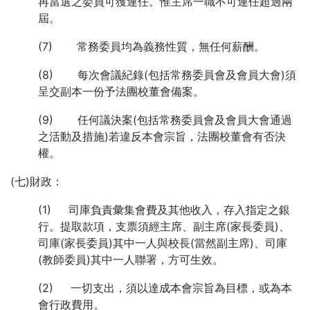
再當選之委員可獲連任。惟主席一職不可連任超過兩
屆。
(7) 常務委員均為義務性質，無任何薪酬。
(8) 每次會議紀錄(包括常務委員會及會員大會)須
呈交副本一份予法團校董會備案。
(9) 任何議決案(包括常務委員會及會員大會通過
之活動及措施)若違反本會宗旨，法團校董會有否決
權。
(七)財政：
(1) 司庫負責彙集會費及其他收入，存入指定之銀
行。提取款項，支票須經主席、副主席(家長委員)、
司庫(家長委員)其中一人與校長(當然副主席)、司庫
(教師委員)其中一人聯署，方可生效。
(2) 一切支出，須以達成本會宗旨為目標，或為本
會行政費用。