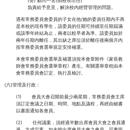
(癸) 顧問一名(由校長出任)
負責給予意見，解決校內經營管理的問題。
遇有常務委員會委員的子女在他/她的委員任期內不再
是本校的現有學生，該委員的任期可持續至任期屆滿
或該學年終結為止，兩者以較早者為準。該委員如於
兩年任期內離任，其出缺之席位須於離任後兩個月內
按常務委員會選舉規定安排補選。
本會常務委員會選舉及補選須按本會章附件《家長教
師會常務委員會選舉章程》產生。有關選舉章程由本
會常務委員會訂定、執行及檢討。
(六)管理及行政：
(1) 會員大會召開前最少兩星期，常務委員會主席
須訂定會議之日期、時間、地點及議程，再經由秘書
以書面通知各會員。
(2) 任何議案，須經過半數出席會員大會之會員通
過，方成定案。如未能出席會員大會之會員，可書面