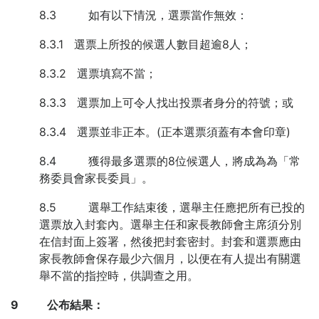
8.3 如有以下情況，選票當作無效：
8.3.1 選票上所投的候選人數目超逾8人；
8.3.2 選票填寫不當；
8.3.3 選票加上可令人找出投票者身分的符號；或
8.3.4 選票並非正本。(正本選票須蓋有本會印章)
8.4 獲得最多選票的8位候選人，將成為為「常
務委員會家長委員」。
8.5 選舉工作結束後，選舉主任應把所有已投的
選票放入封套內。選舉主任和家長教師會主席須分別
在信封面上簽署，然後把封套密封。封套和選票應由
家長教師會保存最少六個月，以便在有人提出有關選
舉不當的指控時，供調查之用。
9
公布結果：