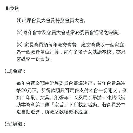
Ⅲ.義務
(1)出席會員大會及特別會員大會。
(2)遵守會章及會員大會或常務委員會通過之決議。
(3) 家長會員須每年繳交會費。繳交會費以一個家庭
為一個繳費單位計算，如有多名子女就讀本校，亦只
需繳交一份會費。
(四)會費：
每年會費金額由常務委員會審議決定，首年會費為港
幣20元正。所得款項只可用作支付本會一切開支，例
如：印刷、文具、紙張等；以及用以舉辦、津貼或補
助本會章第二條「宗旨」下所載之活動。若會員於中
途自動退會，所繳之款項概不退還。
(五)組織：