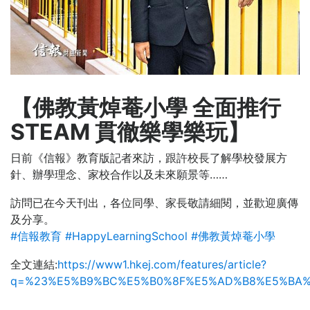
【佛教黃焯菴小學 全面推行
STEAM 貫徹樂學樂玩】
日前《信報》教育版記者來訪，跟許校長了解學校發展方
針、辦學理念、家校合作以及未來願景等……
訪問已在今天刊出，各位同學、家長敬請細閱，並歡迎廣傳
及分享。
#
信報教育
#
HappyLearningSchool
#
佛教黃焯菴小學
全文連結:
https://www1.hkej.com/features/article?
q=%23%E5%B9%BC%E5%B0%8F%E5%AD%B8%E5%BA%9