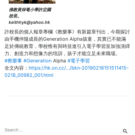
佛教黃焯菴小學許定國
校長。
keithhyk@yahoo.hk
許校長的個人報章專欄《教樂事》有新篇章刊出，今期探討
由手機伴隨成長的Generation Alpha孩童，其實已不能滿
足於傳統教育，學校惟有與時並進引入電子學習並加強演繹
力、創造力和想像力的培訓，孩子才能立足未來職場。
#
教樂事
#
Generation
Alpha
#
電子學習
全文內容：
https://hk.on.cc/…/bkn-20190218151511415-
0218_00982_001.html