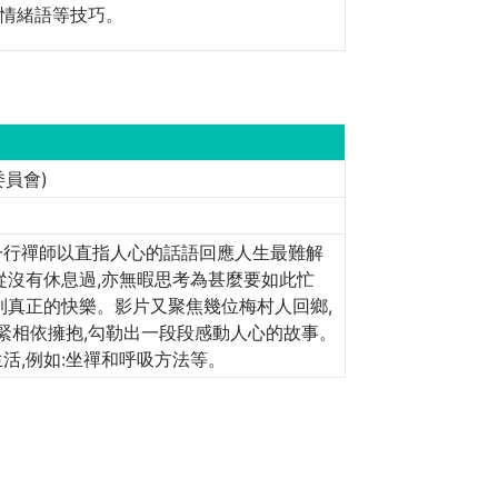
情緒語等技巧。
員會)
一行禪師以直指人心的話語回應人生最難解
從沒有休息過,亦無暇思考為甚麼要如此忙
到真正的快樂。影片又聚焦幾位梅村人回鄉,
緊緊相依擁抱,勾勒出一段段感動人心的故事。
活,例如:坐禪和呼吸方法等。