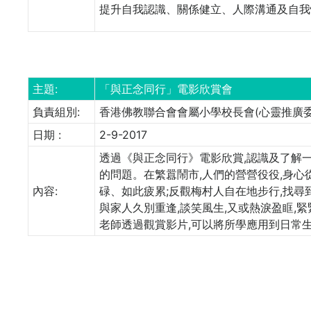
提升自我認識、關係健立、人際溝通及自我
主題:
「與正念同行」電影欣賞會
負責組別:
香港佛教聯合會會屬小學校長會(心靈推廣委
日期 :
2-9-2017
透過《與正念同行》電影欣賞,認識及了解
的問題。在繁囂鬧市,人們的營營役役,身心
內容:
碌、如此疲累;反觀梅村人自在地步行,找尋
與家人久別重逢,談笑風生,又或熱淚盈眶,
老師透過觀賞影片,可以將所學應用到日常生