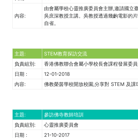
由會屬學校心靈推廣委員會主辦,邀請國立
內容:
吳庶深教授主講。吳教授透過幾齣電影的片
自省。
主題:
STEM教育探訪交流
負責組別:
香港佛教聯合會屬小學校長會課程發展委員
日期 :
12-01-2018
內容:
佛教榮茵學校開放校園,分享對 STEM 
主題:
參訪佛寺教師培訓
負責組別:
心靈推廣委員會
日期 :
21-10-2017