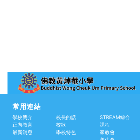
常用連結
學校簡介
校長的話
STREAM綜合
正向教育
校歌
課程
最新消息
學校特色
家教會
舊生會