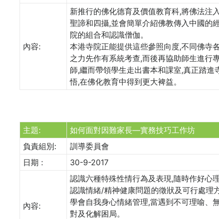
新推行的佛化德育及價值教育科,將佛法注
聖諦和四攝,並會簡單介紹佛教傳入中國的
院的組合和認識僧伽。
內容:
本港寺院正能提供這些參照向度,不同佛寺
之力先作有系統考查,而後再協助師生進行
師,繼而帶領學生走出書本和課室,真正踏進
悟,在佛化教育中得到更大裨益。
主題:
如何面對因難家長—實務技巧工作坊
負責組別:
訓導委員會
日期 :
30-9-2017
認識六種特殊性情行為及表現,隨時作好心
認識情緒/精神健康問題的徵狀及可行處理
學會自我身心情緒管理,當遇到不可理喻、
內容:
對及化解困局。