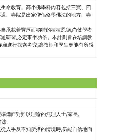
入生命教育。高小佛學科內容包括三寶、四
經過、寺院是出家僧侶修學佛法的地方、寺
各自承載着豐厚而獨特的種種恩德,尚仗學者
專題研習,必定事半功倍。本計劃旨在培訓教
寺廟進行探索考究,讓教師和學生更能有所感
理準備面對難以理喻的無理人士/家長。
方法。
無從入手及不知所措的情境時,仍能自信地面