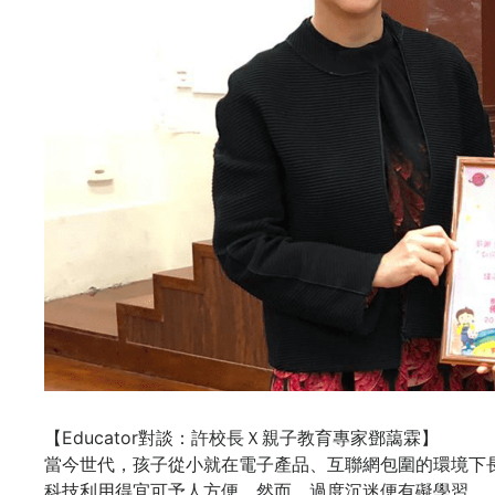
【Educator對談：許校長Ｘ親子教育專家鄧藹霖】
當今世代，孩子從小就在電子產品、互聯網包圍的環境下
科技利用得宜可予人方便，然而，過度沉迷便有礙學習。