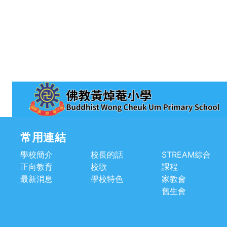
常用連結
學校簡介
校長的話
STREAM綜合
正向教育
校歌
課程
最新消息
學校特色
家教會
舊生會