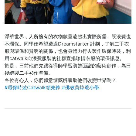
浮華世界，人所擁有的衣物數量遠超出實際所需，既浪費也
不環保。同學便希望透過Dreamstarter 計劃，了解二手衣
服與環保和貧窮的關係，也會身體力行去製作環保時裝，利
用catwalk向浪費服裝的社群宣揚珍惜衣服的環保訊息。
於是，日前他們先跟從導師學習裝飾面譜的藝術創作，為日
後縫製二手衫作準備。
各位有心人，你們願意慷慨解囊助他們改變世界嗎？
#
環保時裝Catwalk領先鋒
#
佛教黄焯菴小學