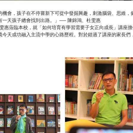
的機會，孩子在不停嘗新下可從中發掘興趣，刺激腦袋、思維，
一天孩子總會找到出路。」── 陳錦鴻、杜雯惠
杜雯惠蒞臨本校，就「如何培育有學習需要子女正向成長」講座擔
成今天成功融入主流中學的心路歷程。對於錯過了講座的家長們