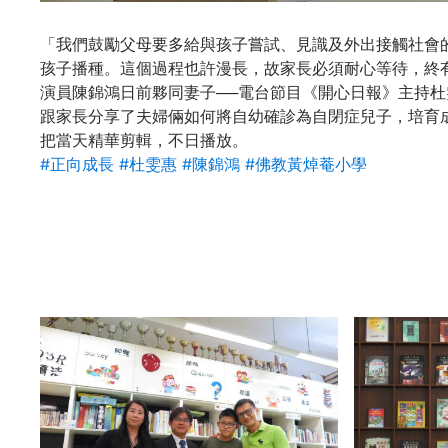
「我們鼓勵父母要多給與孩子嘗試、見識及外出接觸社會
孩子播種。這個過程也許漫長，故家長必須耐心等待，終有
演員陳錦鴻日前夥同妻子──電台節目《開心日報》主持
跟家長分享了夫婦倆如何將自幼確診為自閉症兒子，培育
把當天精華剪輯，不日播放。
#
正向成長
#
杜雯惠
#
陳錦鴻
#
佛教黃焯菴小學