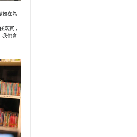
儼如在為
任嘉賓，
，我們會