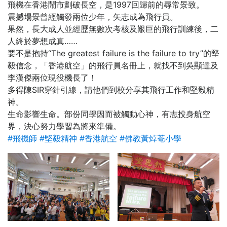
飛機在香港鬧市劃破長空，是1997回歸前的尋常景致。
震撼場景曾經觸發兩位少年，矢志成為飛行員。
果然，長大成人並經歷無數次考核及艱巨的飛行訓練後，二
人終於夢想成真……
要不是抱持“The greatest failure is the failure to try”的堅
毅信念，「香港航空」的飛行員名冊上，就找不到吳顯達及
李漢傑兩位現役機長了！
多得陳SIR穿針引線，請他們到校分享其飛行工作和堅毅精
神。
生命影響生命。部份同學因而被觸動心神，有志投身航空
界，決心努力學習為將來準備。
#
飛機師
#
堅毅精神
#
香港航空
#
佛教黃焯菴小學