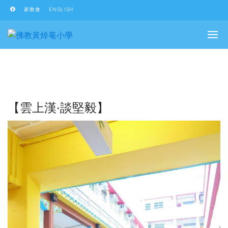
家教會
ENGLISH
【雲上漢‧談堅毅】