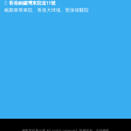
香港銅鑼灣東院道11號
毗鄰東華東院、香港大球場、聖保祿醫院
佛教黃焯菴小學
All rights reserved
. 版權所有 · 不得轉載