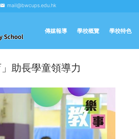
mail@bwcups.edu.hk
傳媒報導
學校概覽
學校特色
育」助長學童領導力