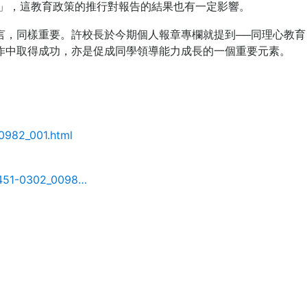
育」，這教育政策的推行對報告的結果也有一定影響。
言，同樣重要。許校長於今期個人報章專欄就提到──同理心教育
作中取得成功，亦是促成同學領導能力成長的一個重要元素。
0982_001.html
4451-0302_0098…