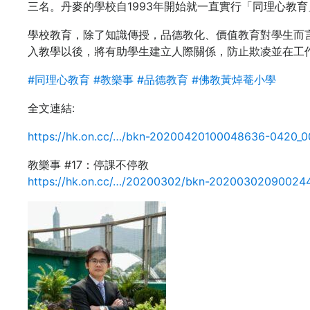
三名。丹麥的學校自1993年開始就一直實行「同理心教
學校教育，除了知識傳授，品德教化、價值教育對學生而
入教學以後，將有助學生建立人際關係，防止欺凌並在工
#
同理心教育
#
教樂事
#
品德教育
#
佛教黃焯菴小學
全文連結:
https://hk.on.cc/…/bkn-20200420100048636-0420_0
教樂事 #17：停課不停教
https://hk.on.cc/…/20200302/bkn-2020030209002