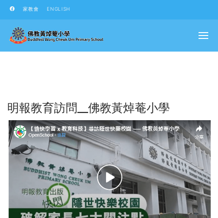
家教會
ENGLISH
明報教育訪問__佛教黃焯菴小學