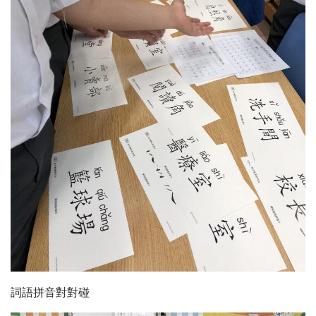
詞語拼音對對碰