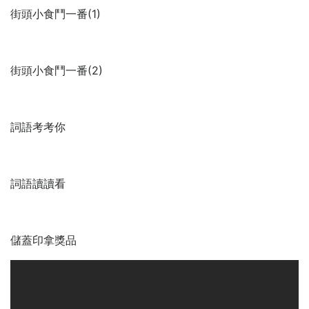
街頭小食鬥一番(1)
街頭小食鬥一番(2)
詞語考考你
詞語讀讀看
儲蓋印拿獎品