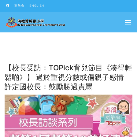
家教會
ENGLISH
【校長受訪：TOPick育兒節目《湊得輕
鬆啲》】 過於重視分數或傷親子感情
許定國校長：鼓勵勝過責罵