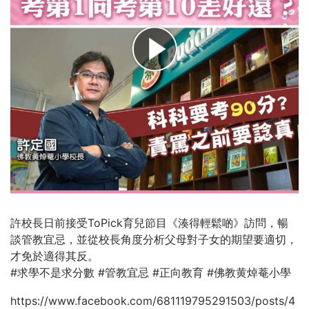
許校長日前接受ToPick育兒節目《湊得輕鬆啲》訪問，暢
談管教宜忌，並從校長角度分析父母對子女的期望要適切，
才免於適得其反。
#求學不是求分數 #管教宜忌 #正向教育 #佛教黄焯菴小學
https://www.facebook.com/681119795291503/posts/4