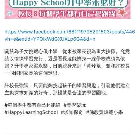
https://www.facebook.com/681119795291503/posts/44
vh=e&extid=YPOIxWdGXUXLp6GA&d=n
關於為子女挑選心儀小學，從來被家長視為重大抉擇。究竟
該以愉快學習先行，還是看長遠能擠身一線學校成績為依
歸？升學專家梁永樂，日前親身來到「黃焯菴」並和許校長
一同解開家長的這個迷思。
許校長強調，只要能夠挑起孩子的學習興趣，引發他們建立
主動探求知識的好奇，那裡就是合適的學習園地。
#
每個學生都有自己起跑線 #樂學樂玩
#HappyLearningSchool #求知探奇 #佛教黃焯菴小學