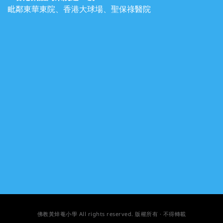
毗鄰東華東院、香港大球場、聖保祿醫院
佛教黃焯菴小學
All rights reserved
. 版權所有 · 不得轉載