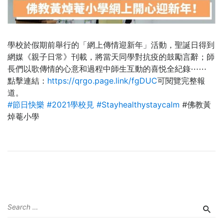
學校於假期前舉行的「網上傳情迎新年」活動，聖誕日得到
網媒《親子日常》刊載，將當天同學對抗疫的鼓勵言辭；師
長們以歌傳情的心意和過程中師生互動的喜悦全紀錄⋯⋯
點擊連結：
https://qrgo.page.link/fgDUC
可閱覽完整報
道。
#節日快樂
#2021學校見
#Stayhealthystaycalm
#佛教黃
焯菴小學