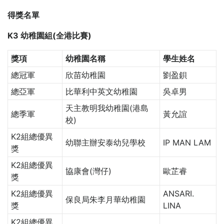
得獎名單
K3 幼稚園組(全港比賽)
獎項
幼稚園名稱
學生姓名
總冠軍
欣苗幼稚園
劉盈鋇
總亞軍
比華利中英文幼稚園
吳卓男
天主教明我幼稚園(港島
總季軍
黃允誼
校)
K2組總優異
幼聯主辦安泰幼兒學校
IP MAN LAM
獎
K2組總優異
協康會(灣仔)
歐芷睿
獎
K2組總優異
ANSARI.
保良局朱李月華幼稚園
獎
LINA
K2組總優異