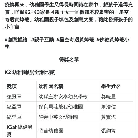
疫情再來，幼稚園學生又得長時間待在家中，想孩子過得充
實，呼籲K2-K3
家長可跟子女一同參加本校舉辦的「星空
奇遇黃焯菴」幼稚園親子填色及創意大賽，藉此發揮孩子的
小宇宙。
#
創意描繪 #
親子互動 #
星空奇遇黃焯菴 #
佛教黃焯菴小
學
得獎名單
K2 幼稚園組(全港比賽)
獎項
幼稚園名稱
學生姓名
總冠軍
幼聯主辦安泰幼兒學校
莫曉晨
總亞軍
保良局莊啟程幼稚園
蕭浩信
總季軍
耀榮中英文幼稚園
黃寶瑤
K2組總優異
欣苗幼稚園
張鈞甯
獎