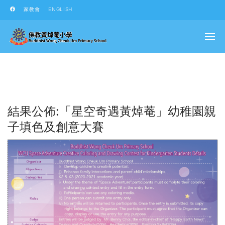
家教會
ENGLISH
結果公佈:「星空奇遇黃焯菴」幼稚園親
子填色及創意大賽