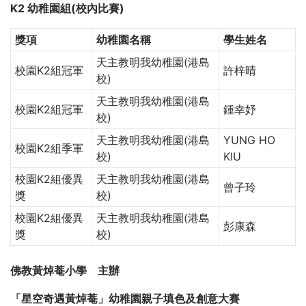
K2 幼稚園組(校內比賽)
獎項
幼稚園名稱
學生姓名
天主教明我幼稚園(港島
校園K2組冠軍
許梓晴
校)
天主教明我幼稚園(港島
校園K2組冠軍
鍾幸妤
校)
天主教明我幼稚園(港島
YUNG HO
校園K2組季軍
校)
KIU
校園K2組優異
天主教明我幼稚園(港島
曾子玲
獎
校)
校園K2組優異
天主教明我幼稚園(港島
彭康森
獎
校)
佛教黃焯菴小學 主辦
「星空奇遇黃焯菴」幼稚園親子填色及創意大賽