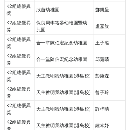
K2組總優異
欣苗幼稚園
鄧凱呈
獎
K2組總優異
保良局李筱參幼稚園暨幼
盧嘉旋
獎
兒園
K2組總優異
合一堂陳伯宏紀念幼稚園
王子溢
獎
K2組總優異
合一堂陳伯宏紀念幼稚園
邱菀晴
獎
K2組總優異
天主教明我幼稚園(港島校)
彭康森
獎
K2組總優異
天主教明我幼稚園(港島校)
曾子玲
獎
K2組總優異
天主教明我幼稚園(港島校)
許梓晴
獎
K2組總優異
天主教明我幼稚園(港島校)
鍾幸妤
獎