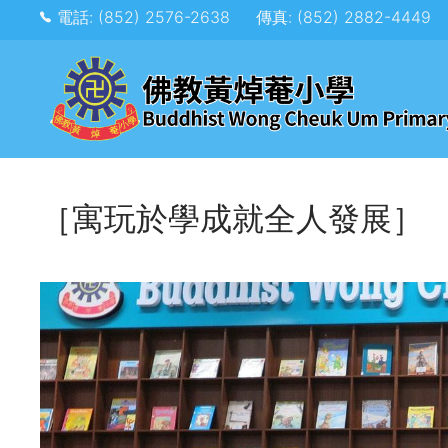
電話: (852) 2576-2638
傳真: (852) 2882-4449
［寓玩於學成就全人發展］