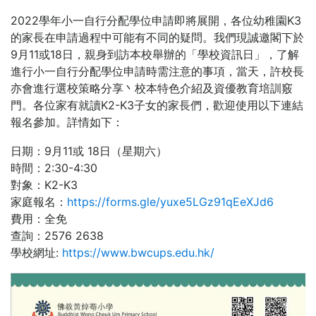
2022學年小一自行分配學位申請即將展開，各位幼稚園K3
的家長在申請過程中可能有不同的疑問。我們現誠邀閣下於
9月11或18日，親身到訪本校舉辦的「學校資訊日」，了解
進行小一自行分配學位申請時需注意的事項，當天，許校長
亦會進行選校策略分享丶校本特色介紹及資優教育培訓竅
門。各位家有就讀K2-K3子女的家長們，歡迎使用以下連結
報名參加。詳情如下：
日期：9月11或 18日（星期六）
時間：2:30-4:30
對象：K2-K3
家庭報名：
https://forms.gle/yuxe5LGz91qEeXJd6
費用：全免
查詢：2576 2638
學校網址:
https://www.bwcups.edu.hk/