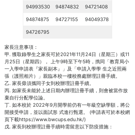
94993530
94874832
94721408
94874875
94727155
94049378
94726795
家長注意事項：
甲. 獲取錄學生之家長可於2021年11月24日（星期三）或11
月25日（星期四）， 上午9時至下午5時，擕同「教育局小
一入學申請表『家長副本』」及「申請入學學 生之近照兩
張（護照相片）」親臨本校一樓校務處辦理註冊手續。
乙. 家長毋須攜同子女到校辦理註冊手續。
丙. 如家長未能於上述日期內辦理註冊手續，則會被當作放
棄自行分配學位論。
丁. 如本校於 2022年9月開學前仍有一年級空缺學額，將公
開接受申請，並以面試形 式進行甄選。 (申請表可於本校網
頁下載https://www.bwcups.edu.hk/)
戊. 家長到校辦理註冊手續時需留意以下防疫措施：