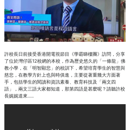
許校長日前接受香港開電視節目《學霸睇樓團》訪問，分享
了位於灣仔區12校網的本校，作為歷史悠久的「一條龍」佛
教小學，在「明智顯悲」的校訓下，希望培育學生的智慧與
慈悲，在教學方針上也與時俱進，主要從著重幾大方面著
手，包括學生的閱讀和資訊素養、教育科技及「兩文四
語」，兩文三語大家都知道，那第四語是甚麼呢？請聽許校
長娓娓道來…..