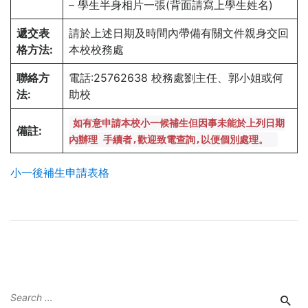
– 學生半身相片一張(背面請寫上學生姓名)
遞交表
請於上述日期及時間內帶備有關文件親身交回
格方法:
本校校務處
聯絡方
電話:25762638 校務處劉主任、郭小姐或何
法:
助校
如有意申請本校小一候補生但因事未能於上列日期
備註
:
內辦理 手續者,歡迎致電查詢,以便個別處理。
小一後補生申請表格