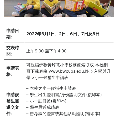
申請日
2022年6月1日、2日、6日、7日及8日
期:
交表時
上午9:00 至下午4:00
間:
可親臨佛教黃焯菴小學校務處索取或 本校網
申請表
頁下載表格 www.bwcups.edu.hk >入學與升
格:
學 >小一候補生申請表
– 本校之小一候補生申請表
申請候
– 學生出生證明書/身份證明文件(複印本)
補生需
– 小一註冊證(複印本)
遞交文
– 學生最近成績表
件:
– 曾考獲的證書或其他活動證明(複印本)