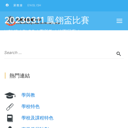
家教會
ENGLISH
20230311 鳳翎盃比賽
HOME
/
BLOG
/
學與教
/
校園展廊
/
20230311 鳳翎盃比賽
熱門連結
學與教
學校特色
學校及課程特色