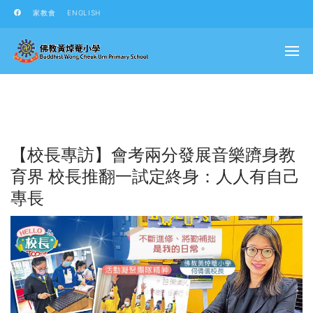
家教會
ENGLISH
【校長專訪】會考兩分發展音樂躋身教
育界 校長推翻一試定終身：人人有自己
專長