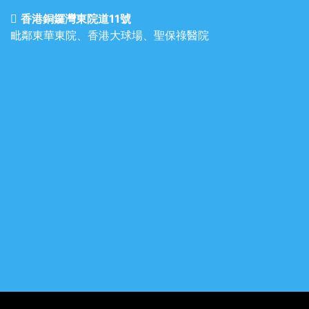
香港銅鑼灣東院道11號
毗鄰東華東院、香港大球場、聖保祿醫院