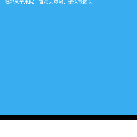
毗鄰東華東院、香港大球場、聖保祿醫院
佛教黃焯菴小學
All rights reserved
. 版權所有 · 不得轉載