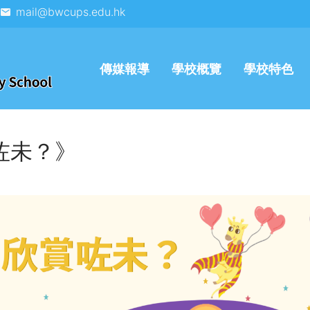
mail@bwcups.edu.hk
傳媒報導
學校概覽
學校特色
賞咗未？》