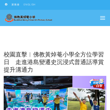
家教會
ENGLISH
校園直擊︱佛教黃焯菴小學全方位學習
日 走進港島變遷史沉浸式普通話導賞
提升溝通力