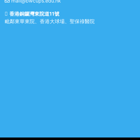
mail@bwcups.edu.hk
香港銅鑼灣東院道11號
毗鄰東華東院、香港大球場、聖保祿醫院