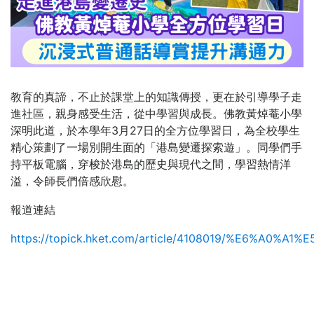
教育的真諦，不止於課堂上的知識傳授，更在於引導學子走
進社區，親身感受生活，從中學習與成長。佛教黃焯菴小學
深明此道，於本學年3月27日的全方位學習日，為全校學生
精心策劃了一場別開生面的「港島變遷探索遊」。同學們手
持平板電腦，穿梭於港島的歷史與現代之間，學習熱情洋
溢，令師長們倍感欣慰。
報道連結
https://topick.hket.com/article/4108019/