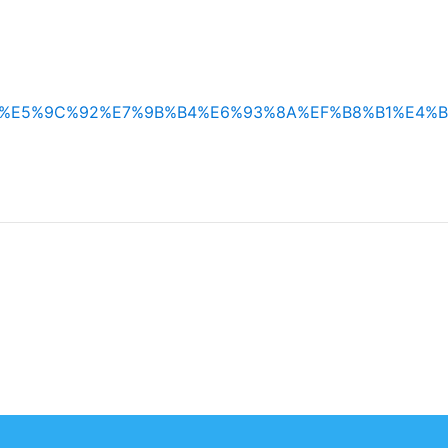
0/%E6%A0%A1%E5%9C%92%E7%9B%B4%E6%93%8A%EF