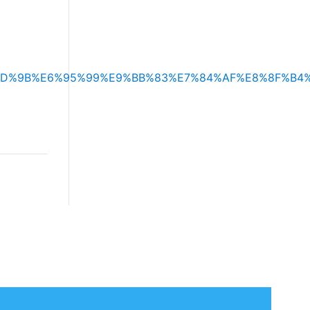
%B8%B1%E4%BD%9B%E6%95%99%E9%BB%83%E7%84%AF