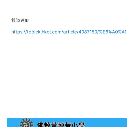
報道連結
https://topick.hket.com/article/408715