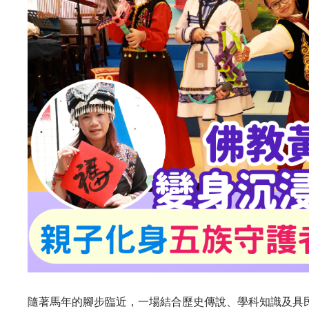
隨著馬年的腳步臨近，一場結合歷史傳說、學科知識及具