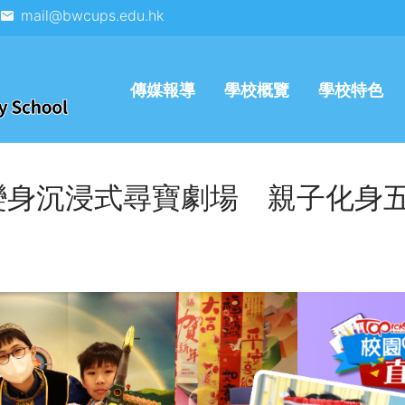
mail@bwcups.edu.hk
傳媒報導
學校概覽
學校特色
變身沉浸式尋寶劇場 親子化身
」