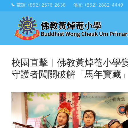
電話: (852) 2576-2638
傳真: (852) 2882-4449
校園直擊︱佛教黃焯菴小學
守護者闖關破解「馬年寶藏