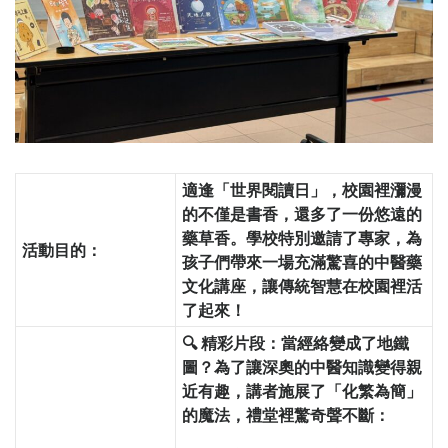
適逢「世界閱讀日」，校園裡瀰漫
的不僅是書香，還多了一份悠遠的
藥草香。學校特別邀請了專家，為
活動目的：
孩子們帶來一場充滿驚喜的中醫藥
文化講座，讓傳統智慧在校園裡活
了起來！
🔍
精彩片段：當經絡變成了地鐵
圖？
為了讓深奧的中醫知識變得親
近有趣，講者施展了「化繁為簡」
的魔法，禮堂裡驚奇聲不斷：