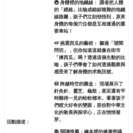
🚇
身體裡的地鐵線：
講者把人體
的「經絡」比喻成錯綜複雜的地鐵
線路圖，孩子們立刻領悟到，原來
身體的每個穴位都是互相連通的重
要車站！
🍉
挑選西瓜的藝術：
聽過「望聞
問切」，但你知道這就像在街市
「揀西瓜」嗎？透過這個生動的比
喻，孩子們學會了如何透過觀察與
感受來了解身體的求救訊號。
🎒
跨越時空的藥盒：
現場展示了
針灸針、靈芝、龜殼，甚至還有平
時難得一見的蛤蚧標本。看著孩子
們瞪大好奇的雙眼，那份對中華文
化的敬畏與探求心，正在悄悄發
芽。
活動描述：
📚
閱讀推薦：繪本裡的健康密碼