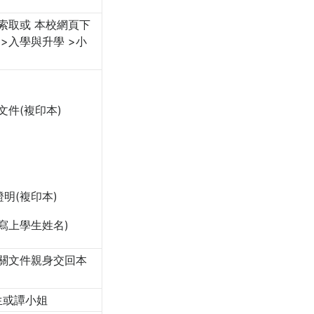
索取或 本校網頁下
hk >入學與升學 >小
文件(複印本)
明(複印本)
寫上學生姓名)
關文件親身交回本
先生或譚小姐