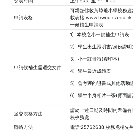
交表時間
上午9:00 至下午4:00
可親臨佛教黃焯菴小學校務處
申請表格
載表格 www.bwcups.edu.
一候補生申請表
1) 本校之小一候補生申請表
2) 學生出生證明書/身份證明
3) 小一註冊證(複印本)
申請候補生需遞交文件
4) 學生最近成績表
5) 曾考獲的證書或其他活動證
6) 學生半身相片一張(背面請
請於上述日期及時間內帶備有
遞交表格方法
校校務處
聯絡方法
電話:25762638 校務處楊