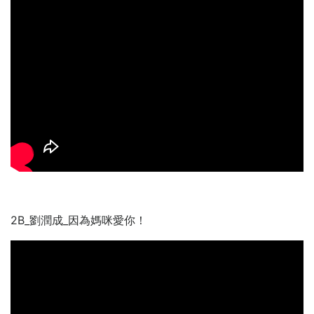
2B_劉潤成_因為媽咪愛你！