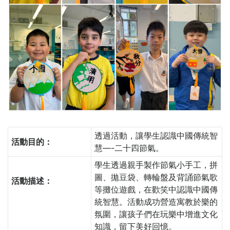
透過活動，讓學生認識中國傳統智
活動目的：
慧—-二十四節氣。
學生透過親手製作節氣小手工，拼
圖、拋豆袋、轉輪盤及背誦節氣歌
活動描述：
等攤位遊戲，在歡笑中認識中國傳
統智慧。活動成功營造寓教於樂的
氛圍，讓孩子們在玩樂中增進文化
知識，留下美好回憶。