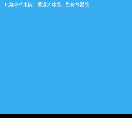
毗鄰東華東院、香港大球場、聖保祿醫院
佛教黃焯菴小學
All rights reserved
. 版權所有 · 不得轉載