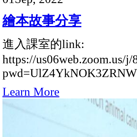
繪本故事分享
進入課室的link:
https://us06web.zoom.us/j
pwd=UlZ4YkNOK3ZRNWJ
Learn More