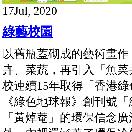
17
Jul, 2020
綠藝校園
以舊瓶蓋砌成的藝術畫作
卉、菜蔬，再引入「魚菜
校連續15年取得「香港
《綠色地球報》創刊號「
「黃焯菴」的環保信念廣