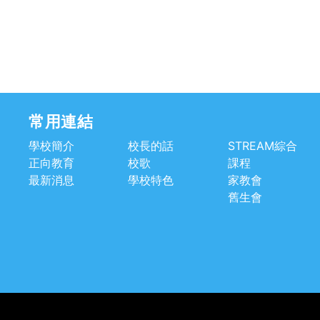
常用連結
學校簡介
校長的話
STREAM綜合
正向教育
校歌
課程
最新消息
學校特色
家教會
舊生會