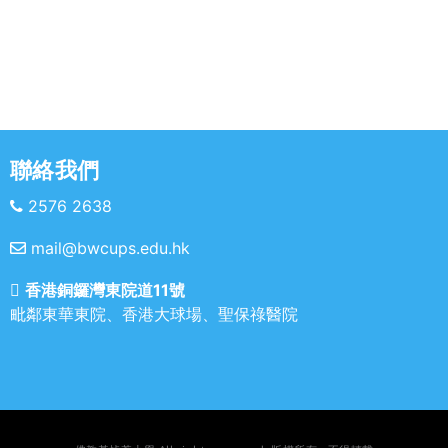
聯絡我們
2576 2638
mail@bwcups.edu.hk
香港銅鑼灣東院道11號
毗鄰東華東院、香港大球場、聖保祿醫院