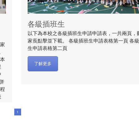
各級插班生
以下為本校之各級插班生申請申請表，一共兩頁，
家長點擊並下載。 各級插班生申請表格第一頁 各
，家
生申請表格第二頁
。
臨本
了解更多
星
中
併
單程
表
1
迎
1
佛教
本校