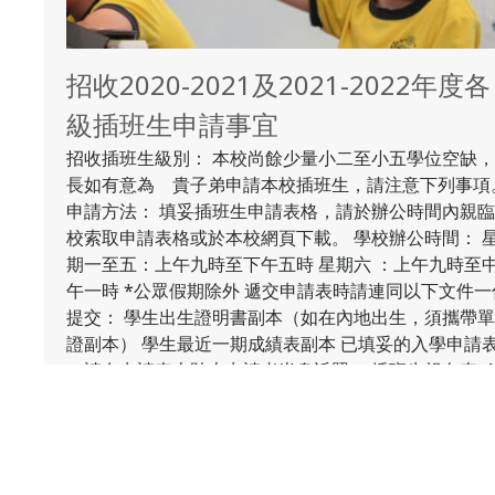
招收2020-2021及2021-2022年度各
各
級插班生申請事宜
招收插班生級別： 本校尚餘少量小二至小五學位空缺
長如有意為 貴子弟申請本校插班生，請注意下列事項
申請方法： 填妥插班生申請表格，請於辦公時間內親
校索取申請表格或於本校網頁下載。 學校辦公時間： 
期一至五：上午九時至下午五時 星期六 ：上午九時至
午一時 *公眾假期除外 遞交申請表時請連同以下文件一
提交： 學生出生證明書副本（如在內地出生，須攜帶
證副本） 學生最近一期成績表副本 已填妥的入學申請
（請在申請表上貼上申請者半身近照） 插班生報名表_
插班生報名表_2 備註： 如有關申請插班之查詢，歡
致電2576 2638與本校校務處職員聯絡。 學校簡介： 
黃焯菴小學位處銅鑼灣東院道，創校62年，屬灣仔12校
網，跟毗鄰「佛教黃鳳翎中學」為「一條龍中學」。 