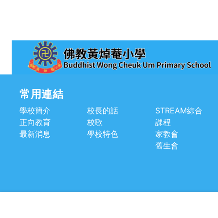
以關愛學生的成長為先，學校實踐「教─訓─輔」合一
神，並推行小班教學，運用小組進行學習，為學生提供
正參與學習的機會，讓學生能夠「從做中學」。 教學
我們著重學生自主學習，主張運用合作學習，鼓勵學生
過協作，共同完成學習任務。近年又引入電子學習，將
「創科敎育」及「天文教育」融入課堂。 本校自設「樂
學‧樂玩」時間表，鼓勵同學上午認真學習，下午則全
入各項涵蓋學術、音樂、體藝、德育、情緒敎育等啓發
常用連結
元智能的課後活動，以達至全人發展。
學校簡介
校長的話
STREAM綜合
了解更多
正向教育
校歌
課程
最新消息
學校特色
家教會
舊生會