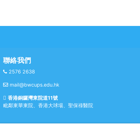
精
真
上，
透
情投
多
聯絡我們
2576 2638
mail@bwcups.edu.hk
香港銅鑼灣東院道11號
毗鄰東華東院、香港大球場、聖保祿醫院