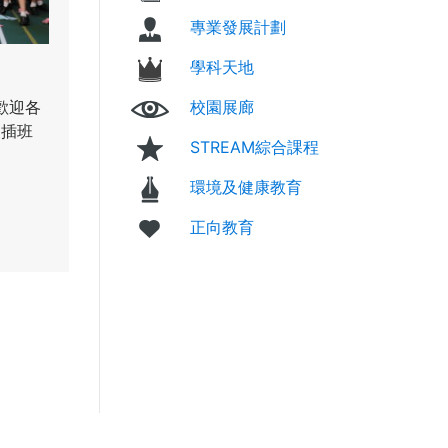
專業發展計劃
學科天地
招收2020-2021及2021-2022
歡迎各
級插班生申請事宜
校園展廊
級插班
招收插班生級別： 本校尚餘少量小二至小五學位
STREAM綜合課程
長如有意為 貴子弟申請本校插班生，請注意下
環境及健康教育
申請方法： 填妥插班生申請表格，請於辦公時間
校索取申請表格或於本校網頁下載。 學校辦公時間
正向教育
期一至五：上午九時至下午五時 星期六 ：上午九
午一時 *公眾假期除外 遞交申請表時請連同以下
提交： 學生出生證明書副本（如在內地出生，須
證副本） 學生最近一期成績表副本 已填妥的入學
（請在申請表上貼上申請者半身近照） 插班生報
插班生報名表_2 備註： 如有關申請插班之查
致電2576 2638與本校校務處職員聯絡。 學校簡
黃焯菴小學位處銅鑼灣東院道，創校62年，屬灣仔
網，跟毗鄰「佛教黃鳳翎中學」為「一條龍中學」