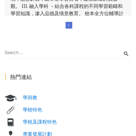
觀。 III. 融入學科 －結合各科課程的不同學習範疇和
學習知識，滲入品德及情意教育。 校本全方位輔導計
劃 每年,訓育及輔導組將策劃全校參與的校本輔導活
1
動，鼓勵學生正向發展個人的品德，彼此互相欣賞，
建立自利利他的校園關愛文化。 本年度推行「彩虹摘
星獎勵計劃」，鼓勵學生於七大成長範疇均衡發展，
培育正向行為。 成就端品篤學的學生。
了解更多
熱門連結
學與教
學校特色
學校及課程特色
專業發展計劃