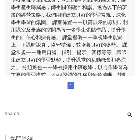
學生產生歸屬感，師生關係融洽 和諧。透過以下的班
級的經營策略，我們期望建立良好的學習常規，深化
學生學習的氛圍。 課室佈置——以高展示的原則，利
用課室及走廊的空間為每一名學生張貼作品，提升學
生的自信心和擁有感。 課堂禮儀——重視學生能於
上、下課時認真，恪守禮儀，並培養良好的姿勢。 課
堂常規——運用口號、指引、提示、音標等等，讓師
生建立良好的學習默契，提升課堂的互動機會和專注
力。 分組角色——學校採用小班教學，以合作學習為
主要的學習模式 。小組學習的任務和角色清晰，鼓勵
學生分工協作完成達成學習目標。 課堂獎賞——各班
1
訂定班本的課堂獎勵制度，激勵學生積極參與課堂的
學習活動，勇於表達。 自學角——各班設置自學角，
班主任及科任可商討自學角存放資源，如工具書、課
室圖書角、自學卡等，培養自學態度。
了解更多
熱門連結