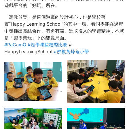
遊戲平台的「好玩」所在。
「寓教於樂」是這個遊戲的設計初心，也是學校落
實”Happy Learning School”的其中一環。看同學能在過程
中發揮出團結合作、有勇有謀、進取投入的學習精神，不就
是「樂學樂玩」下的雙贏局面。
#
PaGamO
#
塊學聯盟校際比賽
#
HappyLearningSchool
#
佛教黃焯菴小學