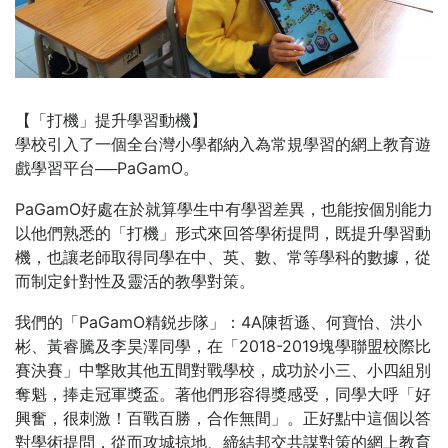
【「打機」提升學習動機】
學校引入了一個全台灣小學都納入為常規學習的網上教育遊
戲學習平台──PaGamO。
PaGamO好處在於就算學生中有學習差異，也能按個別能力
以他們熟悉的「打機」形式來回答學術提問，既提升學習動
機，也讓老師取得同學在中、英、數、常等學科的數據，從
而制定針對性及靈活的教學對策。
我們的「PaGamO精鋭步隊」：4A陳哲遜、何寶怡、洪小
彬、黃睿騰及李昊澤同學，在「2018-2019塊學聯盟校際比
賽決賽」中撃敗其他五間對戰學校，成功於小三、小四組別
奪魁，捧走冠軍獎盃。著他們形容得獎感受，同學大呼「好
興奮，很刺激！百戰百勝，合作無間」。正好點中這個以答
對學術提問，從而攻城掠地、締結邦交共謀對策的網上教育