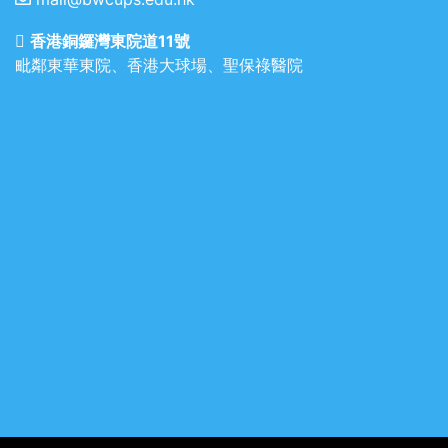
香港銅鑼灣東院道11號
毗鄰東華東院、香港大球場、聖保祿醫院