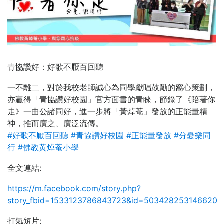
青協讚好：好歌不厭百回聽
一不離二，對於我校老師誠心為同學獻唱鼓勵的窩心策劃，
亦贏得「青協讚好校園」官方面書的青睞，節錄了《陪著你
走》一曲公諸同好，進一步將「黃焯菴」發放的正能量精
神，推而廣之、廣泛流傳。
#
好歌不厭百回聽
#
青協讚好校園
#
正能量發放
#
分憂樂同
行
#
佛教黄焯菴小學
全文連結:
https://m.facebook.com/story.php?
story_fbid=1533123786843723&id=503428253146620
打氣短片: