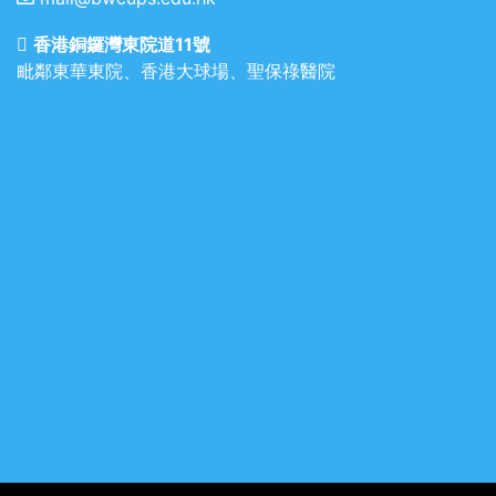
香港銅鑼灣東院道11號
毗鄰東華東院、香港大球場、聖保祿醫院