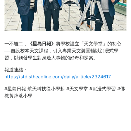
一不離二，
《星島日報》
將學校設立「天文學堂」的初心
──自設校本天文課程，引入專業天文裝置輔以沉浸式學
習，以觸發學生對身邊人事物的好奇和探索。
報道連結：
https://std.stheadline.com/daily/article/2324617
#星島日報 航天科技從小學起 #天文學堂 #沉浸式學習 #佛
教黃焯菴小學