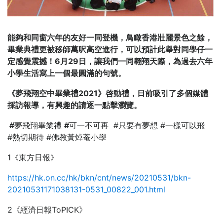
能夠和同窗六年的友好一同登機，鳥瞰香港壯麗景色之餘，
畢業典禮更被移師萬呎高空進行，可以預計此舉對同學仔一
定感覺震撼！
6
月
29
日，讓我們一同翱翔天際，為過去六年
小學生活寫上一個最圓滿的句號。
《夢飛翔空中畢業禮
2021
》啓動禮，日前吸引了多個媒體
採訪報導，有興趣的請逐一點擊瀏覽。
#
夢飛翔畢業禮
#
可一不可再 #只要有夢想 #一樣可以飛
#熱切期待 #佛教黃焯菴小學
1《東方日報》
https://hk.on.cc/hk/bkn/cnt/news/20210531/bkn-
20210531171038131-0531_00822_001.html
2《經濟日報ToPICK》