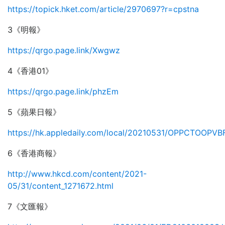
https://topick.hket.com/article/2970697?r=cpstna
3《明報》
https://qrgo.page.link/Xwgwz
4《香港01》
https://qrgo.page.link/phzEm
5《蘋果日報》
https://hk.appledaily.com/local/20210531/OPPCTOO
6《香港商報》
http://www.hkcd.com/content/2021-
05/31/content_1271672.html
7《文匯報》