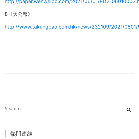
http://paper.wenweipo.com/2021/06/01/ED2106010003.
8《大公報》
http://www.takungpao.com.hk/news/232109/2021/0601/
熱門連結