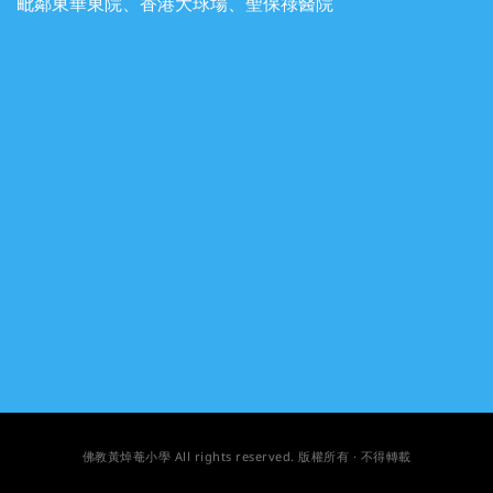
毗鄰東華東院、香港大球場、聖保祿醫院
佛教黃焯菴小學
All rights reserved
. 版權所有 · 不得轉載