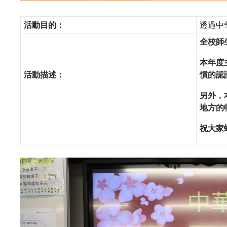
活動目的：
透過中
全校師
本年度
活動描述：
慣的認
另外，
地方的
祝大家