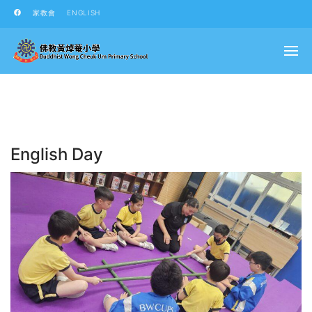
家教會
ENGLISH
English Day